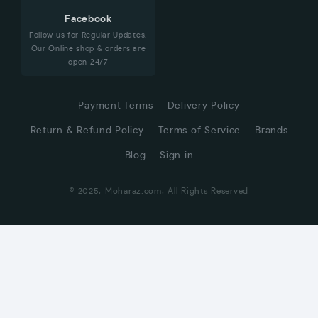
Facebook
Follow us for Regular Updates.
Our Online shop & orders are
open 24/7
Payment Terms
Delivery Policy
Return & Refund Policy
Terms of Service
Brands
Blog
Sign in
© 2025, Moharaz.com, All Rights Reserved
CUSTOMER SERVICE
Hi! Click for communication via WhatsApp;)
Our team usually replies in minutes